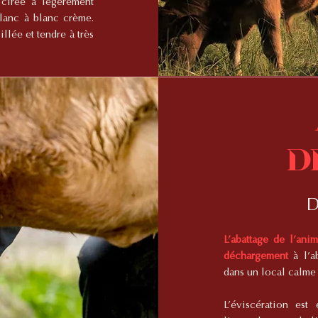
 cirée à légèrement
lanc à blanc crème.
llée et tendre à très
d
D
L’abattage de l’ani
déchargement
à l’a
dans un local calme 
L’éviscération es