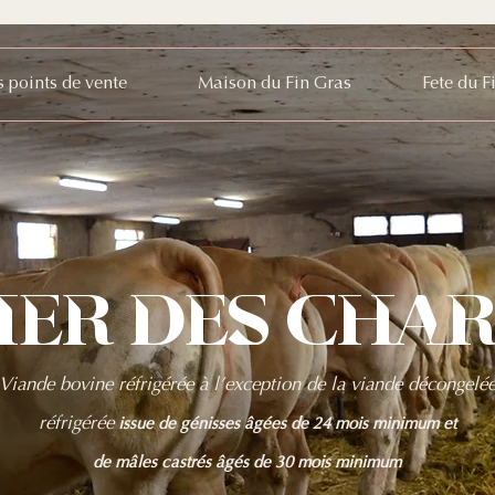
s points de vente
Maison du Fin Gras
Fete du F
ier des cha
Viande bovine réfrigérée à l’exception de la viande décongelé
réfrigérée
issue de
génisses âgées de 24 mois minimum et
de mâles castrés âgés de 30 mois minimum