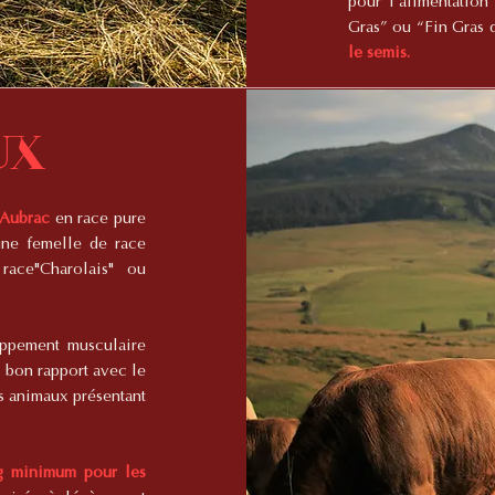
pour l’alimentatio
Gras” ou “Fin Gras 
le semis.
ux
 Aubrac
en race pure
une femelle de race
ce"Charolais" ou
oppement musculaire
 bon rapport avec le
es animaux présentant
g minimum pour les