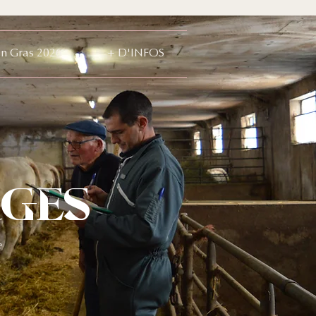
in Gras 2026
+ D'INFOS
rges
e