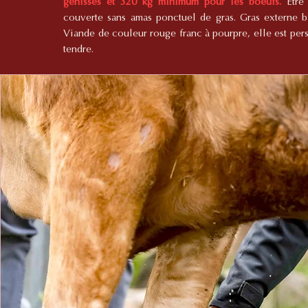
génisses et 320 kg minimum pour les boeufs.
Etre
couverte sans amas ponctuel de gras. Gras externe b
Viande de couleur rouge franc à pourpre, elle est persi
tendre.