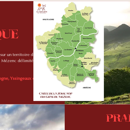
que
sur un territoire de
du Mézenc délimité
gne, Yssingeaux et
Pra