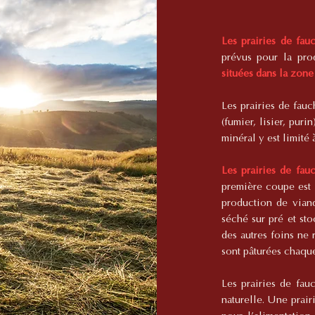
Les prairies de fau
prévus pour la pro
situées dans la zone
Les prairies de fau
(fumier, lisier, puri
minéral y est limité 
Les prairies de fau
première coupe est 
production de vian
séché sur pré et sto
des autres foins ne 
sont pâturées chaqu
Les prairies de fau
naturelle. Une prair