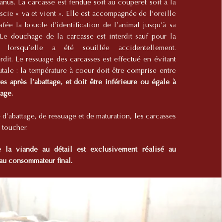
anus. La carcasse est fendue soit au couperet soit à la
 scie « va et vient ». Elle est accompagnée de l’oreille
afée la boucle d’identification de l’animal jusqu’à sa
. Le douchage de la carcasse est interdit sauf pour la
e lorsqu’elle a été souillée accidentellement.
rdit. Le ressuage des carcasses est effectué en évitant
utale : la température à coeur doit être comprise entre
s après l’abattage, et doit être inférieure ou égale à
tage.
 d’abattage, de ressuage et de maturation, les carcasses
 toucher.
la viande au détail est exclusivement réalisé au
au consommateur final.