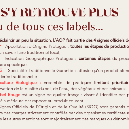
s'y retrouve plus
 de tous ces labels...
éclaircir un peu la situation, L’AOP fait partie des 4 signes officiels
P
- Appellation d’Origine Protégée :
toutes les étapes de producti
un savoir-faire traditionnel local,
P
- Indication Géographique Protégée :
certaines étapes
du proce
oire spécifique
TG
– Spécialité Traditionnelle Garantie : atteste qu’un produit ali
dérée traditionnelle
iculture Biologique :
ensemble de pratiques
limitant priorita
rvation de la qualité du sol, de l'eau, des végétaux et des animaux
abel Rouge
est un signe de qualité français visant à identifier des
té supérieure par rapport au produit courant.
ignes Officiels de l’Origin et de la Qualité (SIQO) sont garantis 
rs des charges strictement contrôlés par des organismes certificateur
s les autres mentions sont majoritairement des marques ou dénomi