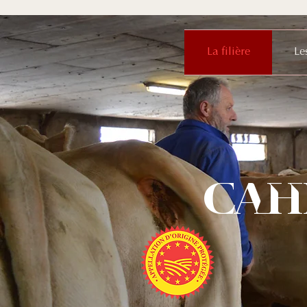
La filière
Le
Cah