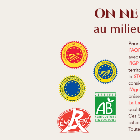
on ne 
au milieu
Pour 
l’AO
avec 
l’IG
territ
la
S
consi
l’Agr
prése
La L
quali
Ces S
cahie
Toute