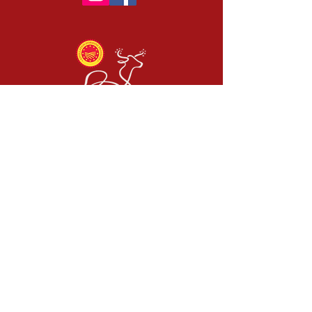
CONTACT
04 71 56 17 67
secretariat@maisondufingras.com
ADRESSE
Association Fin Gras
15 Place du Fin Gras
43430
Chaudeyrolles
Suivez-nous!